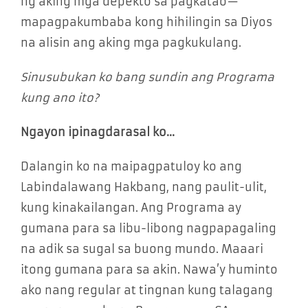
ng aking mga depekto sa pagkatao—
mapagpakumbaba kong hihilingin sa Diyos
na alisin ang aking mga pagkukulang.
Sinusubukan ko bang sundin ang Programa
kung ano ito?
Ngayon ipinagdarasal ko…
Dalangin ko na maipagpatuloy ko ang
Labindalawang Hakbang, nang paulit-ulit,
kung kinakailangan. Ang Programa ay
gumana para sa libu-libong nagpapagaling
na adik sa sugal sa buong mundo. Maaari
itong gumana para sa akin. Nawa’y huminto
ako nang regular at tingnan kung talagang