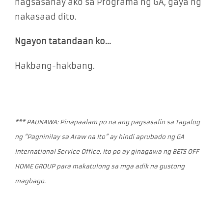
nagsasanay ako sa Programa ng GA, gaya ng
nakasaad dito.
Ngayon tatandaan ko…
Hakbang-hakbang.
*** PAUNAWA: Pinapaalam po na ang pagsasalin sa Tagalog
ng “Pagninilay sa Araw na Ito” ay hindi aprubado ng GA
International Service Office. Ito po ay ginagawa ng BETS OFF
HOME GROUP para makatulong sa mga adik na gustong
magbago.